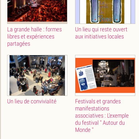
La grande halle : formes
Un lieu qui reste ouvert
libres et expériences
aux initiatives locales
partagées
Un lieu de convivialité
Festivals et grandes
manifestations
associatives : L'exemple
du festival " Autour du
Monde "