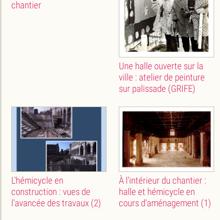
chantier
Une halle ouverte sur la
ville : atelier de peinture
sur palissade (GRIFE)
L'hémicycle en
À l'intérieur du chantier :
construction : vues de
halle et hémicycle en
l'avancée des travaux (2)
cours d'aménagement (1)