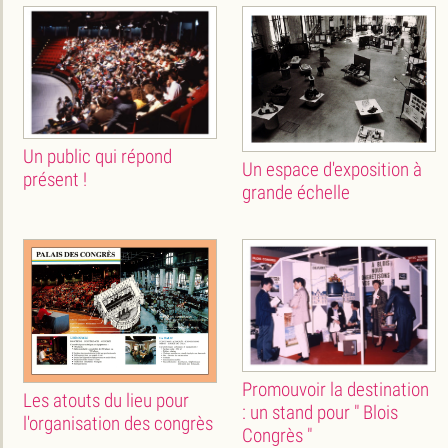
Un public qui répond
Un espace d'exposition à
présent !
grande échelle
Promouvoir la destination
Les atouts du lieu pour
: un stand pour " Blois
l'organisation des congrès
Congrès "