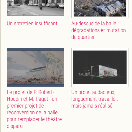
Un entretien insuffisant
Au-dessus de la halle :
dégradations et mutation
du quartier
Le projet de P. Robert-
Un projet audacieux,
Houdin et M. Paget : un
longuement travaillé...
premier projet de
mais jamais réalisé
reconversion de la halle
pour remplacer le théâtre
disparu