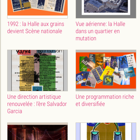
1992 : la Halle aux grains
Vue aérienne: la Halle
devient Scène nationale
dans un quartier en
mutation
Une direction artistique
Une programmation riche
renouvelée : l'ère Salvador
et diversifiée
Garcia