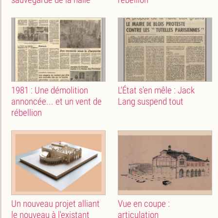
1981 : Une démolition
L'État s'en mêle : Jack
annoncée... et un vent de
Lang suspend tout
rébellion
Un nouveau projet alliant
Vue en coupe :
le nouveau à l'existant
articulation