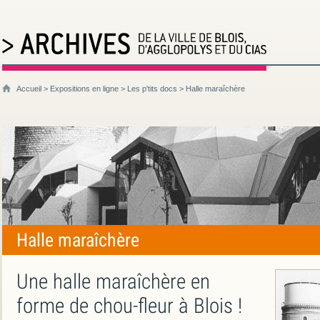
Accueil
>
Expositions en ligne
>
Les p'tits docs
> Halle maraîchère
Halle maraîchère
Une halle maraîchère en
forme de chou-fleur à Blois !